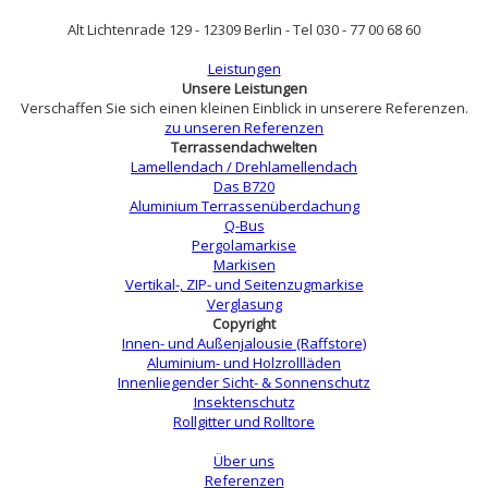
Alt Lichtenrade 129 - 12309 Berlin - Tel 030 - 77 00 68 60
Leistungen
Unsere Leistungen
Verschaffen Sie sich einen kleinen Einblick in unserere Referenzen.
zu unseren Referenzen
Terrassendachwelten
Lamellendach / Drehlamellendach
Das B720
Aluminium Terrassenüberdachung
Q-Bus
Pergolamarkise
Markisen
Vertikal-, ZIP- und Seitenzugmarkise
Verglasung
Copyright
Innen- und Außenjalousie (Raffstore)
Aluminium- und Holzrollläden
Innenliegender Sicht- & Sonnenschutz
Insektenschutz
Rollgitter und Rolltore
Über uns
Referenzen