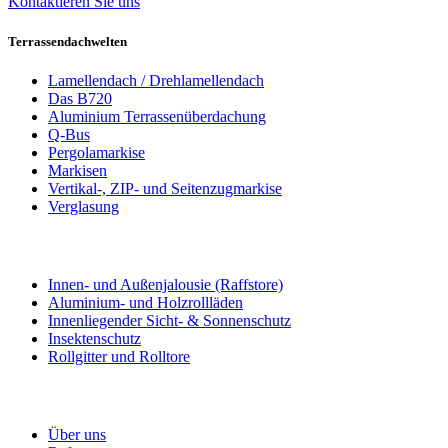
Kontaktieren Sie uns
Terrassendachwelten
Lamellendach / Drehlamellendach
Das B720
Aluminium Terrassenüberdachung
Q-Bus
Pergolamarkise
Markisen
Vertikal-, ZIP- und Seitenzugmarkise
Verglasung
Innen- und Außenjalousie (Raffstore)
Aluminium- und Holzrollläden
Innenliegender Sicht- & Sonnenschutz
Insektenschutz
Rollgitter und Rolltore
Über uns